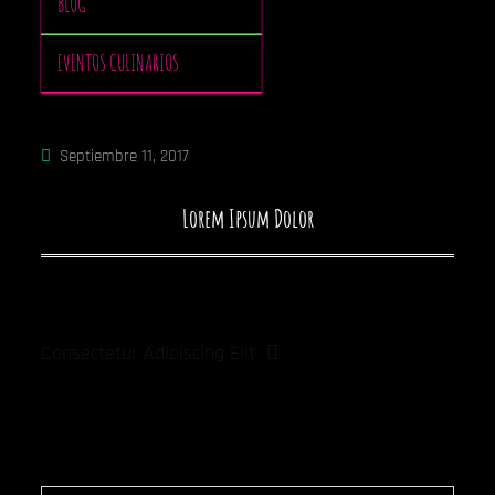
BLOG
EVENTOS CULINARIOS
Septiembre 11, 2017
Lorem Ipsum Dolor
Navegación
de
Consectetur Adipiscing Elit
entradas