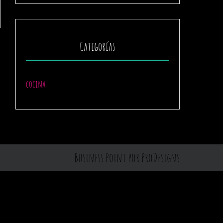
Categorías
cocina
Business Point por
ProDesigns