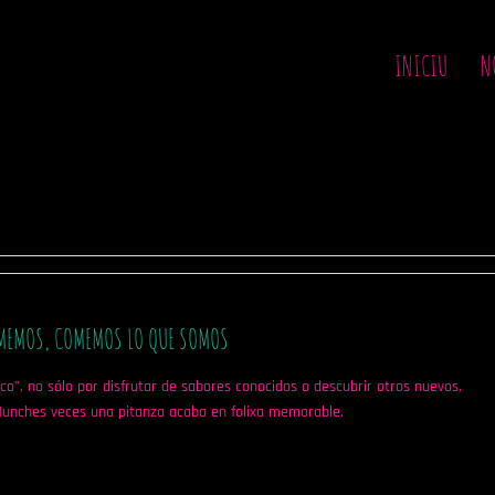
INICIU
N
MEMOS, COMEMOS LO QUE SOMOS
o”, no sólo por disfrutar de sabores conocidos o descubrir otros nuevos,
 Munches veces una pitanza acaba en folixa memorable.