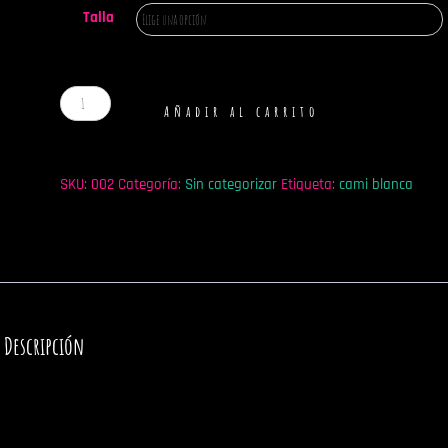
Talla
Cami
Añadir al carrito
blanca
cantidad
SKU:
002
Categoría:
Sin categorizar
Etiqueta:
cami blanca
Descripción