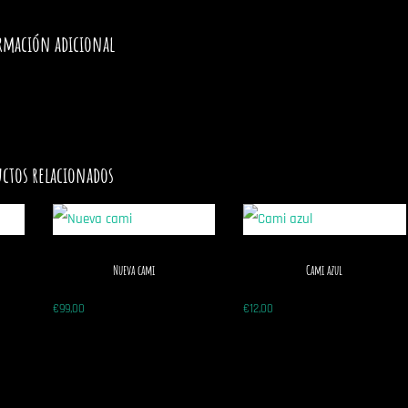
rmación adicional
ctos relacionados
Nueva cami
Cami azul
€
99,00
€
12,00
r
Seleccionar
Seleccionar
opciones
opciones