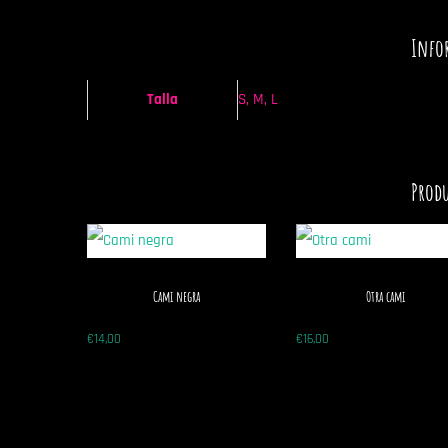
Info
Talla
S, M, L
Produ
Cami negra
Otra cami
€
14,00
€
16,00
Seleccionar
Selecciona
opciones
opciones