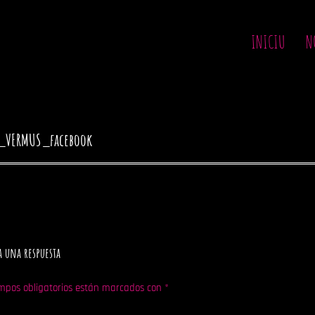
INICIU
N
_VERMUS_facebook
a una respuesta
mpos obligatorios están marcados con
*