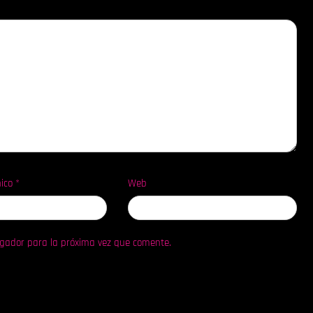
nico
*
Web
egador para la próxima vez que comente.