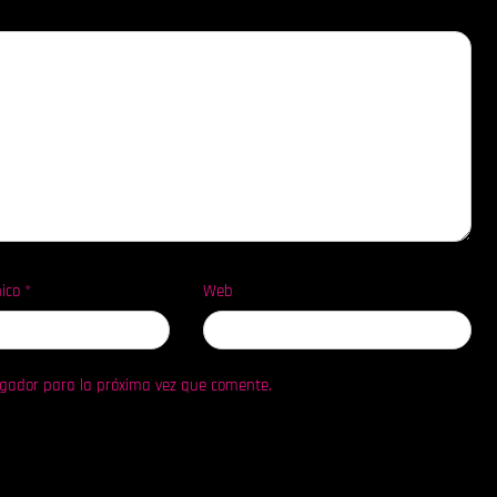
nico
*
Web
egador para la próxima vez que comente.