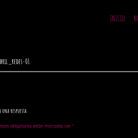
INICIU
N
bril_redes-01
a una respuesta
mpos obligatorios están marcados con
*