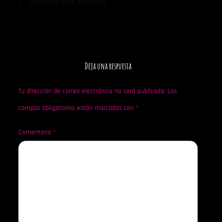
de
cropped-lata_solo.jpg
entradas
Deja una respuesta
Tu dirección de correo electrónico no será publicada.
Los
campos obligatorios están marcados con
*
Comentario
*