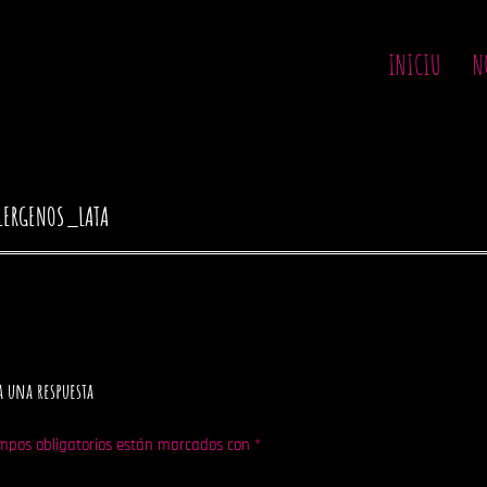
INICIU
N
LERGENOS_LATA
a una respuesta
mpos obligatorios están marcados con
*