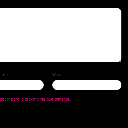
nico
*
Web
egador para la próxima vez que comente.